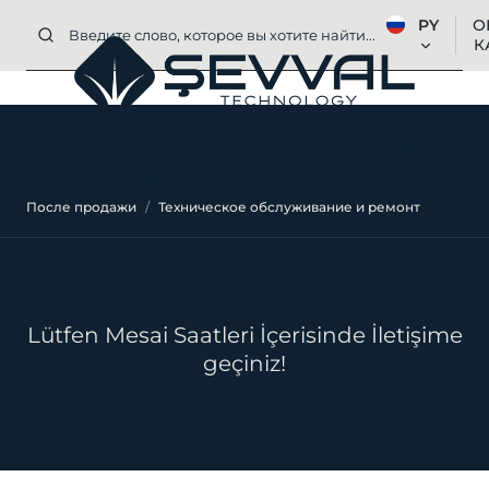
PY
О
К
Техническое обслуживание
и ремонт
После продажи
Техническое обслуживание и ремонт
Lütfen Mesai Saatleri İçerisinde İletişime
geçiniz!