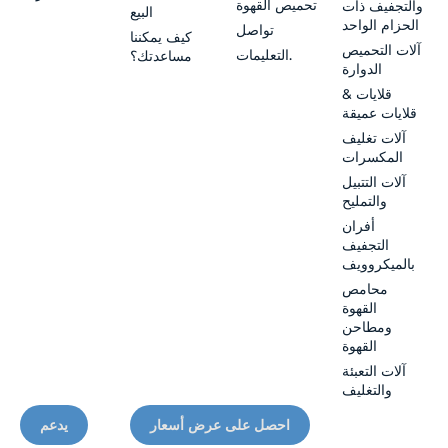
تحميص القهوة
والتجفيف ذات
البيع
الحزام الواحد
تواصل
كيف يمكننا
آلات التحميص
التعليمات.
مساعدتك؟
الدوارة
قلايات &
قلايات عميقة
آلات تغليف
المكسرات
آلات التتبيل
والتمليح
أفران
التجفيف
بالميكروويف
محامص
القهوة
ومطاحن
القهوة
آلات التعبئة
والتغليف
احصل على عرض أسعار
يدعم