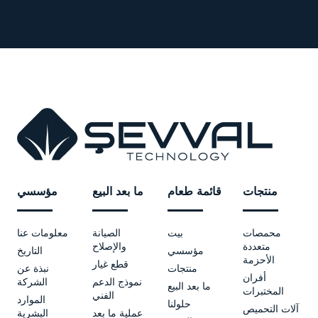
منتجات
قائمة طعام
ما بعد البيع
مؤسسي
محمصات
بيت
الصيانة
معلومات عنا
متعددة
والإصلاح
مؤسسي
التاريخ
الأحزمة
قطع غيار
منتجات
نبذة عن
أفران
نموذج الدعم
الشركة
ما بعد البيع
المختبرات
الفني
الموارد
حلولنا
آلات التحميص
عملية ما بعد
البشرية